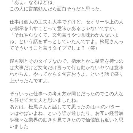
「あぁ、なるほどね」
この人に営業頼んだら面白そうだと思った。
仕事は個人の工夫も大事ですけど、セオリーや上の人
が指示を出すことって意味があるじゃないですか。
「それやらなくて、文句言うやつ意味わかんないよ
ね」という話をずっとしていたんですよ。松尾さんっ
てそういうこと言うタイプでしょ？（笑）
僕も割とそのタイプなので、指示とかに疑問を持つの
は大事だけど文句だけ言って何も動かないヤツは意味
わからん、やってから文句言おうよ、という話で盛り
上がったんですよ。
そういった仕事への考え方が同じだったのでこの人な
ら任せて大丈夫と思いましたね。
あとは、松尾さんと話してて思ったのは○○のパター
ンはやばいよね、という話が通じたり、お互い経営層
や様々な業界の動きを見てきたので価値観も近いと思
いました